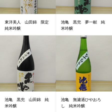
東洋美人 山田錦 限定
池亀 黒兜 夢一献 純
純米吟醸
米吟醸
池亀 黒兜 山田錦 純
池亀 無濾過ひやおろ
米吟醸
し 純米吟醸