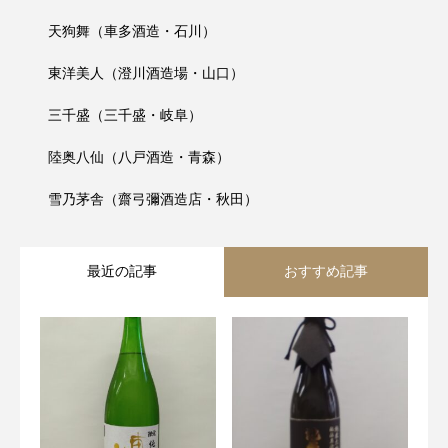
天狗舞（車多酒造・石川）
東洋美人（澄川酒造場・山口）
三千盛（三千盛・岐阜）
陸奥八仙（八戸酒造・青森）
雪乃茅舎（齋弓彌酒造店・秋田）
最近の記事
おすすめ記事