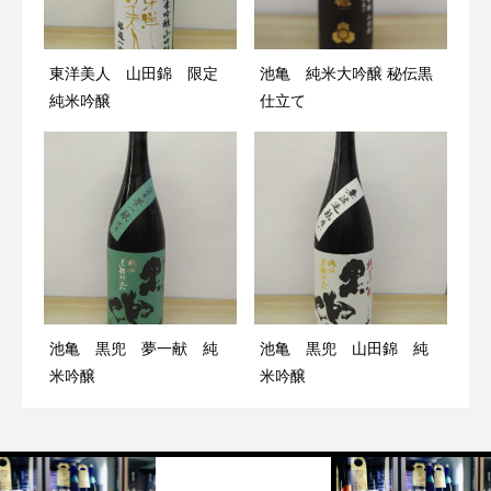
東洋美人 山田錦 限定
池亀 純米大吟醸 秘伝黒
純米吟醸
仕立て
池亀 黒兜 夢一献 純
池亀 黒兜 山田錦 純
米吟醸
米吟醸