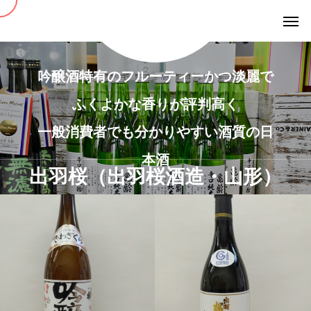
吟醸酒特有のフルーティーかつ淡麗で
ふくよかな香りが評判高く
一般消費者でも分かりやすい酒質の日
本酒
出羽桜（出羽桜酒造・山形）