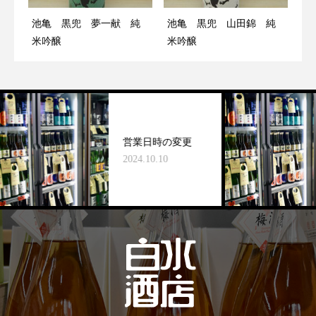
池亀 黒兜 夢一献 純
池亀 黒兜 山田錦 純
米吟醸
米吟醸
営業日時の変更
2024.10.10