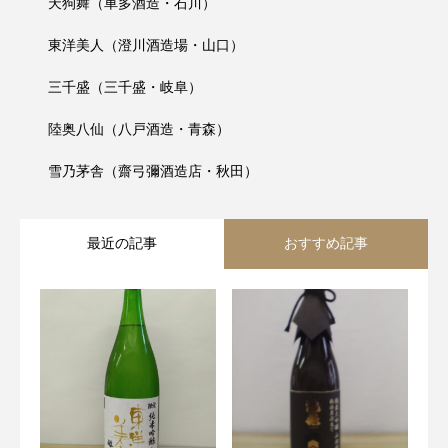
天狗舞（車多酒造・石川）
東洋美人（澄川酒造場・山口）
三千盛（三千盛・岐阜）
陸奥八仙（八戸酒造・青森）
雪乃茅舎（齋弓彌酒造店・秋田）
最近の記事
おすすめ記事