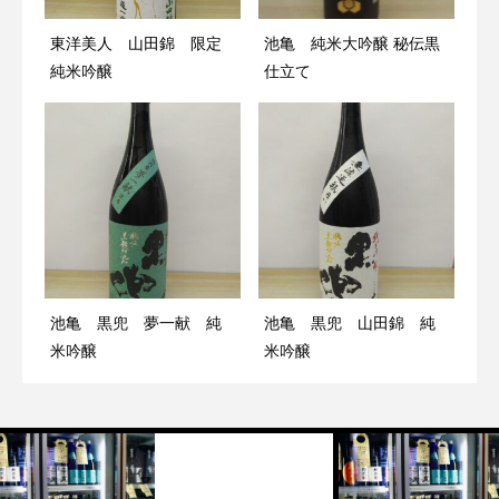
東洋美人 山田錦 限定
池亀 純米大吟醸 秘伝黒
純米吟醸
仕立て
池亀 黒兜 夢一献 純
池亀 黒兜 山田錦 純
米吟醸
米吟醸